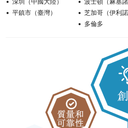
深圳（中國大陸）
波士頓（麻塞
平鎮市（臺灣）
芝加哥（伊利
多倫多