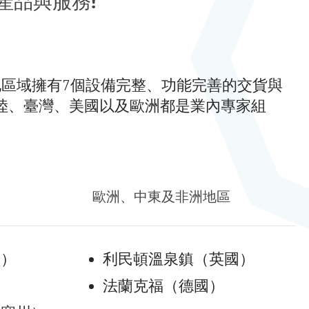
產品與服務!
他區域擁有7個設備完整、功能完善的交貨與
陸、臺灣、美國以及歐洲都是業內專家組
歐洲、中東及非洲地區
州）
利民頓溫泉鎮（英國）
）
法蘭克福（德國）